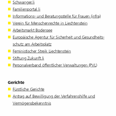
Schwanger.li
Fami­li­en­portal.li
Infor­ma­tions- und Bera­tungs­stelle für Frauen (infra)
Verein für Menschenrechte in Liechtenstein
Arbeits­markt Bodensee
Euro­päi­sche Agentur für Sicher­heit und Gesund­heits­
schutz am Arbeits­platz
Feministischer Streik Liechtenstein
Stiftung Zukunft.li
Perso­nal­ver­band öffent­li­cher Verwal­tungen (PVL
)
Gerichte
Fürst­liche Gerichte
Antrag auf Bewil­li­gung der Verfah­rens­hilfe und
Vermö­gens­be­kenntnis