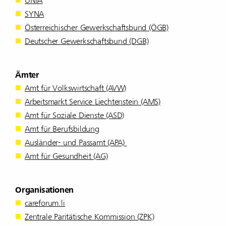
UNIA
SYNA
Öster­rei­chi­scher Gewerk­schafts­bund (ÖGB)
Deut­scher Gewerk­schafts­bund (DGB)
Ämter
Amt für Volks­wirt­schaft (AVW)
Arbeits­markt Service Liech­ten­stein (AMS)
Amt für Soziale Dienste (ASD)
Amt für Berufs­bil­dung
Ausländer- und Passamt (APA)
Amt für Gesund­heit (AG)
Orga­ni­sa­tionen
careforum.li
Zentrale Pari­tä­ti­sche Kommis­sion (ZPK)