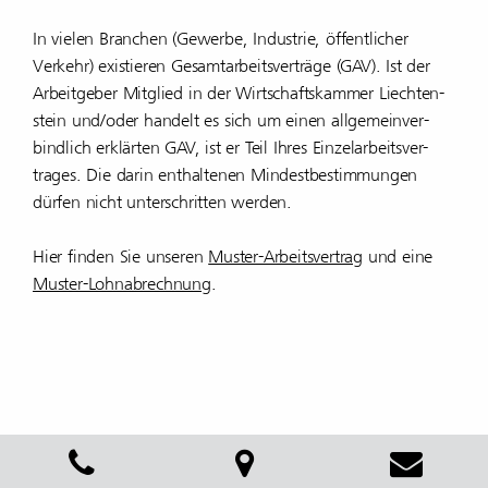
In vielen Bran­chen (Gewerbe, Indus­trie, öffent­li­cher
Verkehr) exis­tieren Gesamt­ar­beits­ver­träge (GAV). Ist der
Arbeit­geber Mitglied in der Wirt­schafts­kammer Liech­ten­
stein und/oder handelt es sich um einen allge­mein­ver­
bind­lich erklärten GAV, ist er Teil Ihres Einzel­ar­beits­ver­
trages. Die darin enthal­tenen Mindest­be­stim­mungen
dürfen nicht unter­schritten werden.
Hier finden Sie unseren
Muster-Arbeits­ver­trag
und eine
Muster-Lohnabrechnung
.