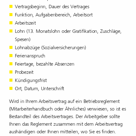
Vertrags­be­ginn, Dauer des Vertrages
Funk­tion, Aufga­ben­be­reich, Arbeitsort
Arbeits­zeit
Lohn (13. Monats­lohn oder Grati­fi­ka­tion, Zuschläge,
Spesen)
Lohn­ab­züge (Sozi­al­ver­si­che­rungen)
Feri­en­an­spruch
Feier­tage, bezahlte Absenzen
Probe­zeit
Kündi­gungs­frist
Ort, Datum, Unter­schrift
Wird in Ihrem Arbeits­ver­trag auf ein Betriebs­re­gle­ment
(Mitar­bei­ter­hand­buch oder Ähnli­ches) verwiesen, so ist es
Bestand­teil des Arbeits­ver­trages. Der Arbeit­geber sollte
Ihnen das Regle­ment zusammen mit dem Arbeits­ver­trag
aushän­digen oder Ihnen mitteilen, wo Sie es finden.