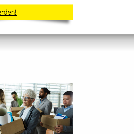
erden!