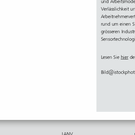
und Arbeitsmodell
Verlässlichkeit 
Arbeitnehmervert
rund um einen S
grösseren Indus
Sensortechnologi
Lesen Sie
hier
den
Bild@istockphot
LANV