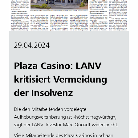
29.04.2024
Plaza Casino: LANV
kritisiert Vermeidung
der Insolvenz
Die den Mitarbeitenden vorgelegte
Aufhebungsvereinbarung ist «höchst fragwürdig»,
sagt der LANV. Investor Marc Quoadt widerspricht.
Viele Mitarbeitende des Plaza Casinos in Schaan