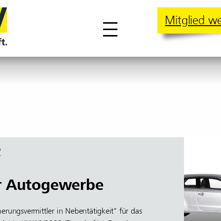
Mitglied w
2
r Autogewerbe
herungsvermittler in Nebentätigkeit" für das