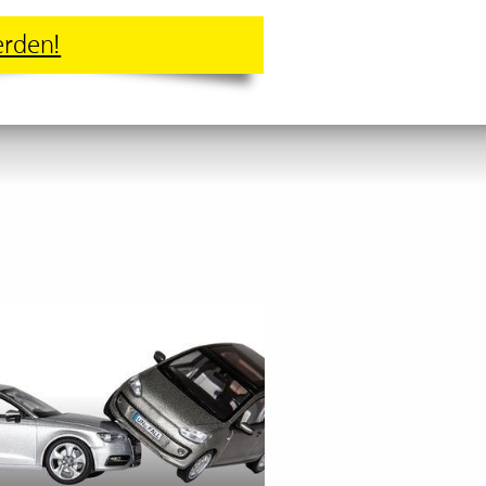
erden!