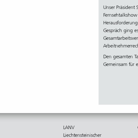
Unser Präsident 
Fernsehtalkshow
Herausforderung
Gespräch ging es
Gesamtarbeitsver
Arbeitnehmerrec
Den gesamten T
Gemeinsam für ei
LANV
Liech­ten­stei­ni­scher