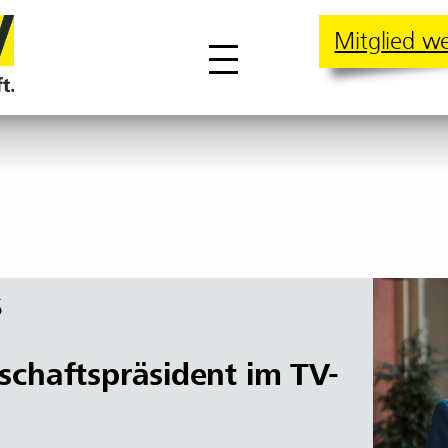
Mitglied w
5
chaftspräsident im TV-