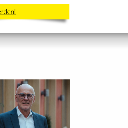
erden!