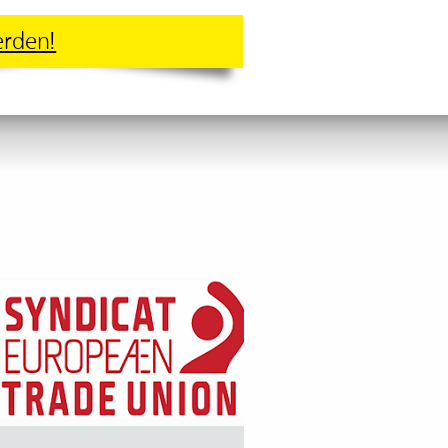
erden!