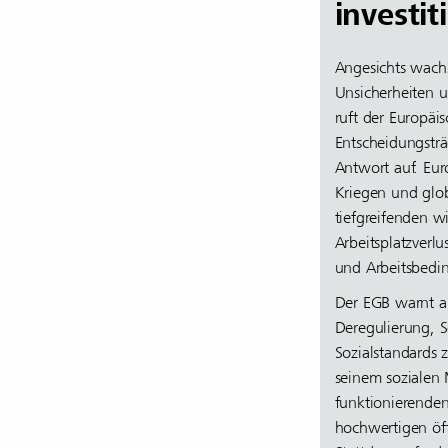
investi
Angesichts wachs
Unsicherheiten 
ruft der Europäi
Entscheidungsträ
Antwort auf. Eur
Kriegen und glob
tiefgreifenden w
Arbeitsplatzverl
und Arbeitsbedi
Der EGB warnt au
Deregulierung, 
Sozialstandards 
seinem sozialen 
funktionierenden
hochwertigen öff