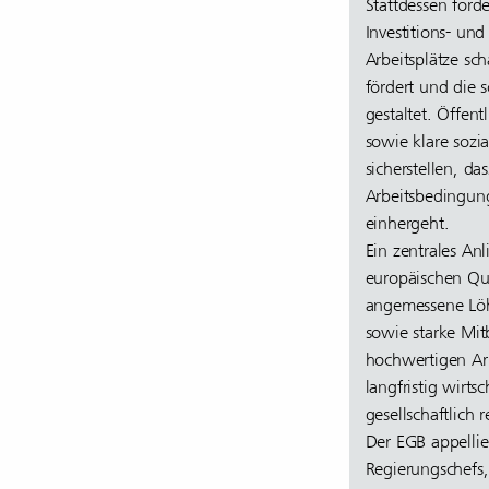
Stattdessen ford
Investitions- un
Arbeitsplätze sch
fördert und die 
gestaltet. Öffentl
sowie klare sozi
sicherstellen, das
Arbeitsbedingung
einhergeht.
Ein zentrales An
europäischen Qua
angemessene Löhn
sowie starke Mit
hochwertigen Arb
langfristig wirts
gesellschaftlich r
Der EGB appellie
Regierungschefs,