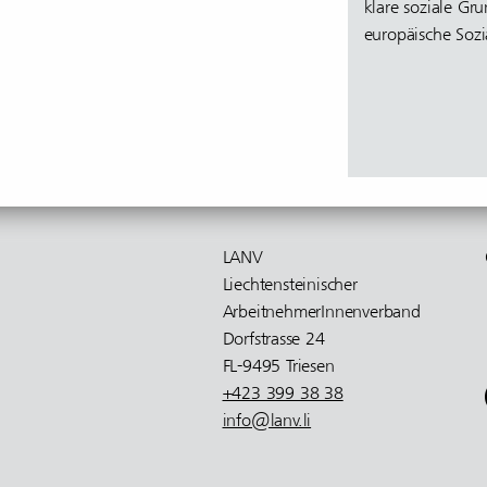
klare soziale Gru
europäische Sozi
LANV
Liech­ten­stei­ni­scher
Arbeit­neh­me­rIn­nen­ver­band
Dorf­strasse 24
FL-9495 Triesen
+423 399 38 38
info@lanv.li